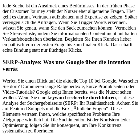
Jede Suche ist ein Ausdruck eines Bedürfnisses. In der frühen Phase
der Customer Journey stellt der Nutzer eher allgemeine Fragen. Hier
geht es darum, Vertrauen aufzubauen und Expertise zu zeigen. Später
verengen sich die Anfragen. Wenn Sie Trigger-Words erkennen,
wissen Sie genau, wann Sie den Sack zumachen können. Vermeiden
Sie Streuverluste, indem Sie informationalen Content nicht mit harten
Verkaufsbotschaften überladen. Begleiten Sie Ihren Kunden lieber
empathisch von der ersten Frage bis zum finalen Klick. Das schafft
echte Bindung statt nur flüchtiger Klicks.
SERP-Analyse: Was uns Google über die Intention
verrät
Werfen Sie einen Blick auf die aktuelle Top 10 bei Google. Was sehe
Sie dort? Dominieren lange Ratgebertexte, kurze Produktseiten oder
Video-Tutorials? Google zeigt Ihnen bereits, was die Nutzer sehen
wollen. Wenn Sie eine
keyword recherche durchführen
, ist diese
Analyse der Suchergebnisseite (SERP) Ihr Realitätscheck. Achten Sie
auf Featured Snippets und die Box „Ähnliche Fragen“. Diese
Elemente verraten Ihnen, welche spezifischen Probleme Ihre
Zielgruppe wirklich hat. Die Suchintention ist der Nordstern jeder
Optimierung; folgen Sie ihr konsequent, um Ihre Konkurrenz
systematisch zu überholen.