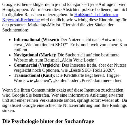
Google ist heute klüger denn je und kategorisiert jede Anfrage in vier
Hauptgruppen. Wir müssen diese Absichten präzise bedienen, um nic
im digitalen Rauschen unterzugehen. In
HubSpot’s Leitfaden zur
Keyword-Recherche
wird deutlich, wie wichtig diese Einordnung für
den gesamten Marketing-Mix ist. Hier sind die vier Säulen der
Suchintention:
Informational (Wissen):
Der Nutzer sucht nach Antworten,
etwa „Wie funktioniert SEO?“. Er ist noch weit von einem Kau
entfernt.
Navigational (Marke):
Die Suche zielt auf eine bestimmte
Website ab, zum Beispiel „Aldin Vojic Login“.
Commercial (Vergleich):
Das Interesse ist da, aber der Nutzer
vergleicht noch Optionen, wie „Beste SEO-Tools 2026“.
Transactional (Kauf):
Die Kreditkarte liegt bereit. Trigger-
Words wie „buchen“, „kaufen“ oder „Preis“ dominieren hier.
Wenn Sie Ihren Content nicht exakt auf diese Intention zuschneiden,
wird Google Sie bestrafen. Wer eine informative Anleitung erwartet
und auf einer reinen Verkaufsseite landet, springt sofort wieder ab. Da
signalisiert Google eine schlechte Nutzererfahrung und Ihre Rankings
sinken.
Die Psychologie hinter der Suchanfrage