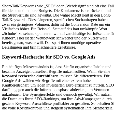
Short-Tail-Keywords wie „SEO“ oder „Webdesign“ sind oft eine Fall
für kleine und mittlere Budgets. Die Konkurrenz ist erdrückend und
die Streuverluste sind gewaltig. Die wahre Macht liegt in den Long-
Tail-Keywords. Diese längeren, spezifischen Suchanfragen haben
zwar ein geringeres Volumen, dafür ist die Conversion-Rate um ein
Vielfaches höher. Ein Beispiel: Statt auf das hart umkämpfte Wort
„Schuhe“ zu setzen, optimieren wir auf „nachhaltige Barfußschuhe fü
Kinder“. Hier ist der Wettbewerb schwächer und der Nutzer weiß
bereits genau, was er will. Das spart Ihnen unnötige operative
Belastungen und bringt schnellere Ergebnisse.
Keyword-Recherche für SEO vs. Google Ads
Ein häufiges Missverständnis ist, dass Sie für organische Inhalte und
bezahlte Anzeigen dieselben Begriffe nutzen sollten. Wenn Sie eine
keyword recherche durchführen
, müssen Sie differenzieren. Für
Google Ads wählen wir Begriffe mit einer extrem hohen
Kaufbereitschaft, um jeden investierten Euro effizient zu nutzen. SEO
darf hingegen auch die Informationsphase abdecken, um Vertrauen
aufzubauen. Die Synergieeffekte sind dennoch gewaltig: Wir nutzen
die Daten aus Ihren SEO-Rankings, um Ihre Ads-Kampagnen durch
gezielte Keyword-Ausschlüsse profitabler zu gestalten. So behalten S
die volle Kostenkontrolle und steigern systematisch Ihre Sichtbarkeit.