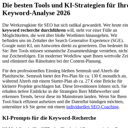
Die besten Tools und KI-Strategien für Ihr
Keyword-Analyse 2026
Die Werkzeugkiste für SEO hat sich radikal gewandelt. Wer heute ei
keyword recherche durchführen
will, steht vor einer Fülle an
Möglichkeiten, die weit über bloße Wortlisten hinausgehen. Wir
befinden uns im Zeitalter der Search Generative Experience (SGE).
Google nutzt KI, um Antworten direkt zu generieren. Das bedeutet fü
Sie: Ihre Tools müssen semantische Zusammenhänge verstehen, nicht
nur Zeichenfolgen. Ein moderner Workflow spart Ihnen wertvolle Zei
und eliminiert das Rätselraten bei der Content-Planung.
Für den professionellen Einstieg bleiben Semrush und Ahrefs die
Platzhirsche. Semrush bietet den Pro-Plan für ca. 130 € monatlich an,
während Ahrefs mit einem Starter-Plan ab ca. 27 € eine Brücke für
kleinere Projekte geschlagen hat. Diese Investitionen lohnen sich. Sie
erhalten tiefere Einblicke in die Strategien Ihrer Mitbewerber und
erkennen Trends, bevor diese im Mainstream landen. Wenn Sie Ihren
Tool-Stack effizient aufsetzen und die Datenflut bändigen möchten,
unterstütze ich Sie gerne mit einem
individuellen SEO-Coaching
.
KI-Prompts für die Keyword-Recherche