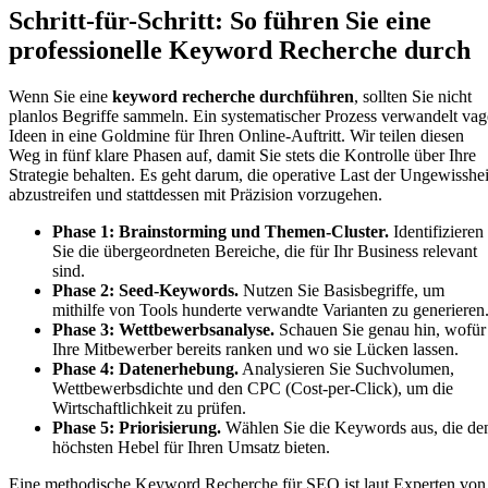
Schritt-für-Schritt: So führen Sie eine
professionelle Keyword Recherche durch
Wenn Sie eine
keyword recherche durchführen
, sollten Sie nicht
planlos Begriffe sammeln. Ein systematischer Prozess verwandelt vag
Ideen in eine Goldmine für Ihren Online-Auftritt. Wir teilen diesen
Weg in fünf klare Phasen auf, damit Sie stets die Kontrolle über Ihre
Strategie behalten. Es geht darum, die operative Last der Ungewisshei
abzustreifen und stattdessen mit Präzision vorzugehen.
Phase 1: Brainstorming und Themen-Cluster.
Identifizieren
Sie die übergeordneten Bereiche, die für Ihr Business relevant
sind.
Phase 2: Seed-Keywords.
Nutzen Sie Basisbegriffe, um
mithilfe von Tools hunderte verwandte Varianten zu generieren
Phase 3: Wettbewerbsanalyse.
Schauen Sie genau hin, wofür
Ihre Mitbewerber bereits ranken und wo sie Lücken lassen.
Phase 4: Datenerhebung.
Analysieren Sie Suchvolumen,
Wettbewerbsdichte und den CPC (Cost-per-Click), um die
Wirtschaftlichkeit zu prüfen.
Phase 5: Priorisierung.
Wählen Sie die Keywords aus, die de
höchsten Hebel für Ihren Umsatz bieten.
Eine methodische Keyword Recherche für SEO ist laut Experten von