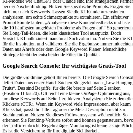
KI-Modelle wie ChatGPT oder Claude sind Ihre strategischen Partner
bei der Nischenfindung. Nutzen Sie spezifische Prompts. Fragen Sie
nicht nur nach Keywords. Lassen Sie die KI Kundenrezensionen
analysieren, um echte Schmerzpunkte zu extrahieren. Ein effektiver
Prompt könnte lauten: „Analysiere diese Kundenfeedbacks und liste
die 10 häufigsten ungelösten Probleme als Fragen auf.“ So generieren
Sie Long-Tail-Ideen, die kein klassisches Tool ausspuckt. Doch
Vorsicht: KI halluziniert manchmal Suchvolumina. Nutzen Sie die KI
für die Inspiration und validieren Sie die Ergebnisse immer mit echten
Daten aus Ahrefs oder dem Google Keyword Planer. Menschliche
Strategie bleibt der entscheidende Filter für Qualität.
Google Search Console: Ihr wichtigstes Gratis-Tool
Die größte Goldmine gehört Ihnen bereits. Die Google Search Conso
liefert Daten aus erster Hand. Suchen Sie gezielt nach „Low Hanging
Fruits“. Das sind Begriffe, für die Sie bereits auf Seite 2 ranken
(Position 11 bis 20). Oft reicht eine kleine OnPage-Optimierung aus,
um diese Keywords auf Seite 1 zu hieven. Analysieren Sie zudem die
Klickrate (CTR). Wenn ein Keyword viele Impressionen, aber kaum
Klicks hat, passt Ihr Title-Tag oder die Meta-Description nicht zur
Suchintention. Nutzen Sie dieses Frühwarnsystem wöchentlich. So
erkennen Sie Ranking-Verluste sofort und können gegensteuern, bevo
der Traffic einbricht. Regelmäßiges Monitoring ist keine lästige Pflicht
Es ist die Versicherung für Ihre digitale Sichtbarkeit.