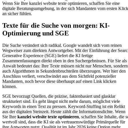
Wenn Sie Ihre kanzlei website texte optimieren, schaffen Sie eine
digitale Beratungsumgebung, in der sich Mandanten vom ersten Klic
an sicher fühlen.
Texte für die Suche von morgen: KI-
Optimierung und SGE
Die Suche verändert sich radikal. Google wandelt sich vom reinen
Wegweiser zum direkten Antwortgeber. Mit der Einführung der Sear
Generative Experience (SGE) liefert die KI fertige
Zusammenfassungen direkt oben in den Suchergebnissen. Für Sie als
Anwalt bedeutet das: Ihre Texte müssen nicht nur Menschen, sondern
auch Algorithmen in Sekundenbruchteilen überzeugen. Wer hier den
Anschluss verliert, verschwindet aus dem Sichtfeld potenzieller
Mandanten, noch bevor diese überhaupt auf einen Link klicken
können.
SGE bevorzugt Quellen, die präzise, faktenbasiert und glasklar
strukturiert sind. Es geht längst nicht mehr darum, möglichst viele
Keywords in einen Text zu pressen. Keyword-Stuffing ist ein Relikt
aus der digitalen Steinzeit. Heute zählt die Informationsdichte. Wenn
Sie Ihre
kanzlei website texte optimieren
, schaffen Sie Inhalte, die s
wertvoll sind, dass die KI sie als vertrauenswürdige Primärquelle für
ihre Antworten nutzt. Qualität ist im Jahr 2026 keine Option mehr,