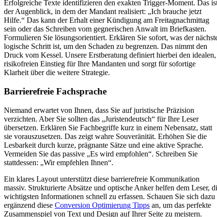
Erfolgreiche Texte identifizieren den exakten Trigger-Moment. Das is
der Augenblick, in dem der Mandant realisiert: „Ich brauche jetzt
Hilfe.“ Das kann der Erhalt einer Kündigung am Freitagnachmittag
sein oder das Schreiben vom gegnerischen Anwalt im Briefkasten.
Formulieren Sie lösungsorientiert. Erklären Sie sofort, was der nächst
logische Schritt ist, um den Schaden zu begrenzen. Das nimmt den
Druck vom Kessel. Unsere Erstberatung definiert hierbei den idealen,
risikofreien Einstieg für Ihre Mandanten und sorgt für sofortige
Klarheit über die weitere Strategie.
Barrierefreie Fachsprache
Niemand erwartet von Ihnen, dass Sie auf juristische Präzision
verzichten. Aber Sie sollten das „Juristendeutsch“ für Ihre Leser
übersetzen. Erklären Sie Fachbegriffe kurz in einem Nebensatz, statt
sie vorauszusetzen. Das zeigt wahre Souveränität. Erhöhen Sie die
Lesbarkeit durch kurze, prägnante Sätze und eine aktive Sprache.
Vermeiden Sie das passive „Es wird empfohlen“. Schreiben Sie
stattdessen: „Wir empfehlen Ihnen“.
Ein klares Layout unterstützt diese barrierefreie Kommunikation
massiv. Strukturierte Absätze und optische Anker helfen dem Leser, d
wichtigsten Informationen schnell zu erfassen. Schauen Sie sich dazu
ergänzend diese
Conversion Optimierung Tipps
an, um das perfekte
Zusammenspiel von Text und Design auf Ihrer Seite zu meistern.