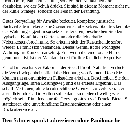
nicht darum, Panik zu schüren, sondern den Mandanten dort
abzuholen, wo der Schuh drückt. Sie sind in diesem Moment nicht nu
der kühle Stratege, sondern der Fels in der Brandung.
Gutes Storytelling für Anwälte bedeutet, komplexe juristische
Sachverhalte in lebensnahe Szenarien zu übersetzen. Statt trocken übe
das Wohnungseigentumsgesetz zu referieren, beschreiben Sie den
typischen Konflikt am Gartenzaun oder die fehlerhafte
Nebenkostenabrechnung. So erkennt sich der Ratsuchende sofort
wieder. Er fühlt sich verstanden. Dieses Gefühl ist die wichtigste
Währung im Kanzleimarketing. Erst wenn die emotionale Hürde
genommen ist, ist der Mandant bereit für Ihre fachliche Expertise.
Ein oft unterschätzter Faktor ist der Social Proof. Natürlich verbietet
die Verschwiegenheitspflicht die Nennung von Namen. Doch Sie
können mit anonymisierten Fallstudien arbeiten. Beschreiben Sie den
Ausgangslage, Ihren Lösungsweg und das erzielte Ergebnis. Das
schafft Vertrauen, ohne berufsrechtliche Grenzen zu verletzen. Der
abschließende Call to Action sollte dann so niederschwellig wie
möglich sein. Ein „Jetzt anrufen“ erzeugt oft zu viel Druck. Bieten Si
stattdessen eine unverbindliche Ersteinschätzung oder einen
Rückrufservice an.
Den Schmerzpunkt adressieren ohne Panikmache