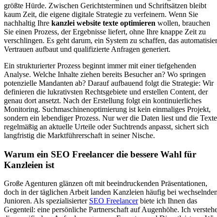
größte Hürde. Zwischen Gerichtsterminen und Schriftsätzen bleibt
kaum Zeit, die eigene digitale Strategie zu verfeinern. Wenn Sie
nachhaltig Ihre
kanzlei website texte optimieren
wollen, brauchen
Sie einen Prozess, der Ergebnisse liefert, ohne Ihre knappe Zeit zu
verschlingen. Es geht darum, ein System zu schaffen, das automatisier
Vertrauen aufbaut und qualifizierte Anfragen generiert.
Ein strukturierter Prozess beginnt immer mit einer tiefgehenden
Analyse. Welche Inhalte ziehen bereits Besucher an? Wo springen
potenzielle Mandanten ab? Darauf aufbauend folgt die Strategie: Wir
definieren die lukrativsten Rechtsgebiete und erstellen Content, der
genau dort ansetzt. Nach der Erstellung folgt ein kontinuierliches
Monitoring. Suchmaschinenoptimierung ist kein einmaliges Projekt,
sondern ein lebendiger Prozess. Nur wer die Daten liest und die Texte
regelmäßig an aktuelle Urteile oder Suchtrends anpasst, sichert sich
langfristig die Marktführerschaft in seiner Nische.
Warum ein SEO Freelancer die bessere Wahl für
Kanzleien ist
Große Agenturen glänzen oft mit beeindruckenden Präsentationen,
doch in der täglichen Arbeit landen Kanzleien häufig bei wechselnde
Junioren. Als spezialisierter
SEO Freelancer
biete ich Ihnen das
Gegenteil: eine persönliche Partnerschaft auf Augenhöhe. Ich versteh