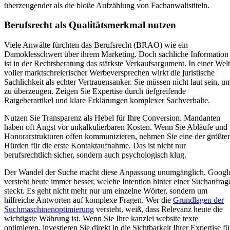
überzeugender als die bloße Aufzählung von Fachanwaltstiteln.
Berufsrecht als Qualitätsmerkmal nutzen
Viele Anwälte fürchten das Berufsrecht (BRAO) wie ein
Damoklesschwert über ihrem Marketing. Doch sachliche Information
ist in der Rechtsberatung das stärkste Verkaufsargument. In einer Welt
voller marktschreierischer Werbeversprechen wirkt die juristische
Sachlichkeit als echter Vertrauensanker. Sie müssen nicht laut sein, u
zu überzeugen. Zeigen Sie Expertise durch tiefgreifende
Ratgeberartikel und klare Erklärungen komplexer Sachverhalte.
Nutzen Sie Transparenz als Hebel für Ihre Conversion. Mandanten
haben oft Angst vor unkalkulierbaren Kosten. Wenn Sie Abläufe und
Honorarstrukturen offen kommunizieren, nehmen Sie eine der größte
Hürden für die erste Kontaktaufnahme. Das ist nicht nur
berufsrechtlich sicher, sondern auch psychologisch klug.
Der Wandel der Suche macht diese Anpassung unumgänglich. Googl
versteht heute immer besser, welche Intention hinter einer Suchanfrag
steckt. Es geht nicht mehr nur um einzelne Wörter, sondern um
hilfreiche Antworten auf komplexe Fragen. Wer die
Grundlagen der
Suchmaschinenoptimierung
versteht, weiß, dass Relevanz heute die
wichtigste Währung ist. Wenn Sie Ihre kanzlei website texte
optimieren, investieren Sie direkt in die Sichtbarkeit Ihrer Expertise fü