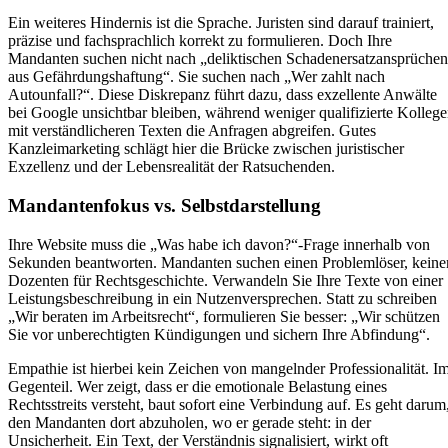
Ein weiteres Hindernis ist die Sprache. Juristen sind darauf trainiert,
präzise und fachsprachlich korrekt zu formulieren. Doch Ihre
Mandanten suchen nicht nach „deliktischen Schadenersatzansprüchen
aus Gefährdungshaftung“. Sie suchen nach „Wer zahlt nach
Autounfall?“. Diese Diskrepanz führt dazu, dass exzellente Anwälte
bei Google unsichtbar bleiben, während weniger qualifizierte Kolleg
mit verständlicheren Texten die Anfragen abgreifen. Gutes
Kanzleimarketing schlägt hier die Brücke zwischen juristischer
Exzellenz und der Lebensrealität der Ratsuchenden.
Mandantenfokus vs. Selbstdarstellung
Ihre Website muss die „Was habe ich davon?“-Frage innerhalb von
Sekunden beantworten. Mandanten suchen einen Problemlöser, keine
Dozenten für Rechtsgeschichte. Verwandeln Sie Ihre Texte von einer
Leistungsbeschreibung in ein Nutzenversprechen. Statt zu schreiben
„Wir beraten im Arbeitsrecht“, formulieren Sie besser: „Wir schützen
Sie vor unberechtigten Kündigungen und sichern Ihre Abfindung“.
Empathie ist hierbei kein Zeichen von mangelnder Professionalität. I
Gegenteil. Wer zeigt, dass er die emotionale Belastung eines
Rechtsstreits versteht, baut sofort eine Verbindung auf. Es geht darum
den Mandanten dort abzuholen, wo er gerade steht: in der
Unsicherheit. Ein Text, der Verständnis signalisiert, wirkt oft