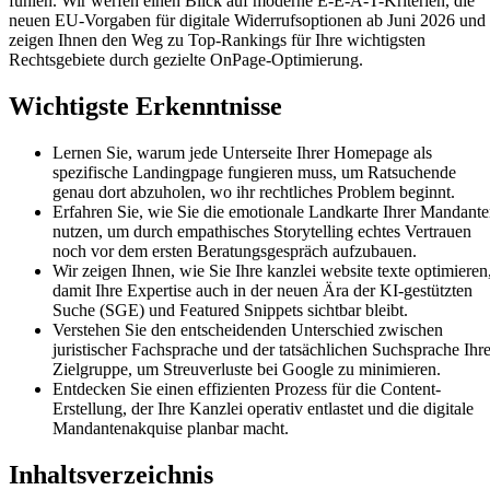
fühlen. Wir werfen einen Blick auf moderne E-E-A-T-Kriterien, die
neuen EU-Vorgaben für digitale Widerrufsoptionen ab Juni 2026 und
zeigen Ihnen den Weg zu Top-Rankings für Ihre wichtigsten
Rechtsgebiete durch gezielte OnPage-Optimierung.
Wichtigste Erkenntnisse
Lernen Sie, warum jede Unterseite Ihrer Homepage als
spezifische Landingpage fungieren muss, um Ratsuchende
genau dort abzuholen, wo ihr rechtliches Problem beginnt.
Erfahren Sie, wie Sie die emotionale Landkarte Ihrer Mandant
nutzen, um durch empathisches Storytelling echtes Vertrauen
noch vor dem ersten Beratungsgespräch aufzubauen.
Wir zeigen Ihnen, wie Sie Ihre kanzlei website texte optimieren
damit Ihre Expertise auch in der neuen Ära der KI-gestützten
Suche (SGE) und Featured Snippets sichtbar bleibt.
Verstehen Sie den entscheidenden Unterschied zwischen
juristischer Fachsprache und der tatsächlichen Suchsprache Ihre
Zielgruppe, um Streuverluste bei Google zu minimieren.
Entdecken Sie einen effizienten Prozess für die Content-
Erstellung, der Ihre Kanzlei operativ entlastet und die digitale
Mandantenakquise planbar macht.
Inhaltsverzeichnis