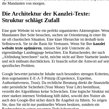
die Mandanten von morgen.
Die Architektur der Kanzlei-Texte:
Struktur schlägt Zufall
Eine gute Website ist wie ein perfekt organisiertes Aktenregister. Wen
Mandanten Ihre Seite besuchen, suchen sie Orientierung in einer für
sie oft chaotischen Situation. Eine klare Hierarchie ist deshalb kein
Selbstzweck. Sie ist die Basis für Vertrauen. Wenn Sie Ihre
kanzlei
website texte optimieren
, müssen Sie jede Unterseite als
eigenständige Landingpage betrachten. Ein Ratsuchender, der nach
„Abfindung berechnen“ sucht, möchte nicht auf Ihrer Startseite lande
und sich mühsam durchklicken. Er braucht sofort die Antwort auf sei
spezifisches Problem.
Google bewertet juristische Inhalte nach besonders strengen Kriterien
dem sogenannten E-E-A-T-Prinzip (Experience, Expertise,
Authoritativeness, Trust). Da rechtliche Beratung direkt die finanziell
oder persönliche Sicherheit (Your Money Your Life) beeinflusst,
verzeiht der Algorithmus keine Schwächen. Eine logische Struktur mi
einer starken internen Verlinkung hilft dabei, sowohl den Nutzer als
auch den Google-Bot sicher durch Ihr Angebot zu führen. So zeigen
Sie, dass Sie nicht nur punktuelles Wissen besitzen, sondern ein
Rechtsgebiet in seiner gesamten Tiefe beherrschen.