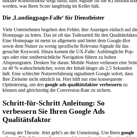
unklare Kontostruktur sorgt dafür, dass Signale für die KI unbrauchba
werden, was Ihren Score langfristig im Keller hält.
Die ‚Landingpage-Falle‘ für Dienstleister
Viele Unternehmen begehen den Fehler, ihre Anzeigen einfach auf di
Homepage zu leiten. Das ist oft das Todesurteil für den Qualitätsfaktor
Eine Homepage ist meist zu allgemein und bietet dem Google-Bot
sowie dem Nutzer zu wenig spezifische Relevanz-Signale für das
gesuchte Keyword. Hinzu kommt die UX-Falle: Aufdringliche Pop-
ups oder eine unübersichtliche Navigation führen zu hohen
Absprungraten. Denken Sie daran: Mobile Nutzer verlassen eine Seit
zu 40 % wahrscheinlicher, wenn der Inhalt länger als 2,5 Sekunden
lädt. Eine schlechte Nutzererfahrung signalisiert Google sofort, dass
Ihre Zielseite nicht nützlich ist. Hier hilft nur eine konsequente
Optimierung, um den
google ads qualitätsfaktor verbessern
zu
können und gleichzeitig die Conversion-Rate zu sichern.
Schritt-für-Schritt Anleitung: So
verbessern Sie Ihren Google Ads
Qualitätsfaktor
Genug der Theorie. Jetzt geht’s an die Umsetzung. Um Ihren
google