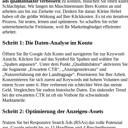
ads qualitätsfaktor verbessern
zu können, brauchen Sie einen klare
Schlachtplan. Wir fangen im Maschinenraum Ihres Kontos an und
arbeiten uns bis zur Zielseite vor. Denken Sie daran: Kleine Hebel
haben oft die größte Wirkung auf Ihre Klickkosten. Es ist ein iterative
Prozess. Sie testen, lernen und optimieren. So schaffen Sie echte
unternehmerische Freiräume, weil Ihr Marketingbudget effizienter
arbeitet.
Schritt 1: Die Daten-Analyse im Konto
Öffnen Sie Ihr Google Ads Konto und navigieren Sie zur Keyword-
Ansicht. Klicken Sie auf das Symbol für Spalten und wählen Sie
„Spalten anpassen“. Unter dem Punkt „Qualitätsfaktor“ aktivieren Sie
die Segmente „Erwartete CTR“, „Anzeigenrelevanz“ und
„Nutzererfahrung mit der Landingpage“. Priorisieren Sie Ihre Arbeit.
Konzentrieren Sie sich zuerst auf Keywords mit hohem Volumen und
einem Score unter 6. Hier verbrennt ein schlechter Wert das meiste
Geld. Vergleichen Sie zudem historische Daten. Ein sinkender Trend
bei der erwarteten CTR ist oft ein Vorbote für schwindende
Marktanteile.
Schritt 2: Optimierung der Anzeigen-Assets
Nutzen Sie bei Responsive Search Ads (RSAs) das volle Potenzial
aus. Google erlaubt bis zu 15 Headlines und 4 Beschreibungen.