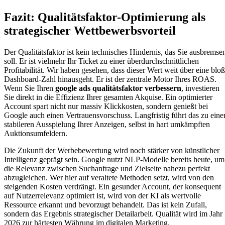
Fazit: Qualitätsfaktor-Optimierung als
strategischer Wettbewerbsvorteil
Der Qualitätsfaktor ist kein technisches Hindernis, das Sie ausbremse
soll. Er ist vielmehr Ihr Ticket zu einer überdurchschnittlichen
Profitabilität. Wir haben gesehen, dass dieser Wert weit über eine blo
Dashboard-Zahl hinausgeht. Er ist der zentrale Motor Ihres ROAS.
Wenn Sie Ihren
google ads qualitätsfaktor verbessern
, investieren
Sie direkt in die Effizienz Ihrer gesamten Akquise. Ein optimierter
Account spart nicht nur massiv Klickkosten, sondern genießt bei
Google auch einen Vertrauensvorschuss. Langfristig führt das zu eine
stabileren Ausspielung Ihrer Anzeigen, selbst in hart umkämpften
Auktionsumfeldern.
Die Zukunft der Werbebewertung wird noch stärker von künstlicher
Intelligenz geprägt sein. Google nutzt NLP-Modelle bereits heute, um
die Relevanz zwischen Suchanfrage und Zielseite nahezu perfekt
abzugleichen. Wer hier auf veraltete Methoden setzt, wird von den
steigenden Kosten verdrängt. Ein gesunder Account, der konsequent
auf Nutzerrelevanz optimiert ist, wird von der KI als wertvolle
Ressource erkannt und bevorzugt behandelt. Das ist kein Zufall,
sondern das Ergebnis strategischer Detailarbeit. Qualität wird im Jahr
2026 zur härtesten Währung im digitalen Marketing.