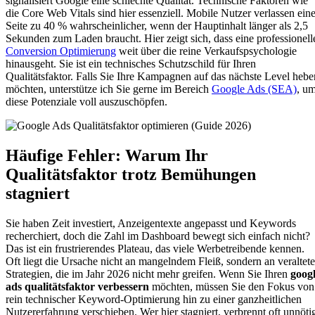
signalisiert Google eine schlechte Qualität. Technische Faktoren wie
die Core Web Vitals sind hier essenziell. Mobile Nutzer verlassen ein
Seite zu 40 % wahrscheinlicher, wenn der Hauptinhalt länger als 2,5
Sekunden zum Laden braucht. Hier zeigt sich, dass eine professionell
Conversion Optimierung
weit über die reine Verkaufspsychologie
hinausgeht. Sie ist ein technisches Schutzschild für Ihren
Qualitätsfaktor. Falls Sie Ihre Kampagnen auf das nächste Level hebe
möchten, unterstütze ich Sie gerne im Bereich
Google Ads (SEA)
, u
diese Potenziale voll auszuschöpfen.
Häufige Fehler: Warum Ihr
Qualitätsfaktor trotz Bemühungen
stagniert
Sie haben Zeit investiert, Anzeigentexte angepasst und Keywords
recherchiert, doch die Zahl im Dashboard bewegt sich einfach nicht?
Das ist ein frustrierendes Plateau, das viele Werbetreibende kennen.
Oft liegt die Ursache nicht an mangelndem Fleiß, sondern an veraltet
Strategien, die im Jahr 2026 nicht mehr greifen. Wenn Sie Ihren
goog
ads qualitätsfaktor verbessern
möchten, müssen Sie den Fokus von
rein technischer Keyword-Optimierung hin zu einer ganzheitlichen
Nutzererfahrung verschieben. Wer hier stagniert, verbrennt oft unnöti