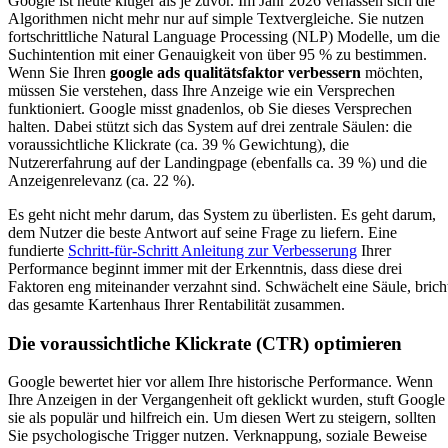
Google ist heute klüger als je zuvor. Im Jahr 2026 verlassen sich die
Algorithmen nicht mehr nur auf simple Textvergleiche. Sie nutzen
fortschrittliche Natural Language Processing (NLP) Modelle, um die
Suchintention mit einer Genauigkeit von über 95 % zu bestimmen.
Wenn Sie Ihren
google ads qualitätsfaktor verbessern
möchten,
müssen Sie verstehen, dass Ihre Anzeige wie ein Versprechen
funktioniert. Google misst gnadenlos, ob Sie dieses Versprechen
halten. Dabei stützt sich das System auf drei zentrale Säulen: die
voraussichtliche Klickrate (ca. 39 % Gewichtung), die
Nutzererfahrung auf der Landingpage (ebenfalls ca. 39 %) und die
Anzeigenrelevanz (ca. 22 %).
Es geht nicht mehr darum, das System zu überlisten. Es geht darum,
dem Nutzer die beste Antwort auf seine Frage zu liefern. Eine
fundierte
Schritt-für-Schritt Anleitung zur Verbesserung
Ihrer
Performance beginnt immer mit der Erkenntnis, dass diese drei
Faktoren eng miteinander verzahnt sind. Schwächelt eine Säule, brich
das gesamte Kartenhaus Ihrer Rentabilität zusammen.
Die voraussichtliche Klickrate (CTR) optimieren
Google bewertet hier vor allem Ihre historische Performance. Wenn
Ihre Anzeigen in der Vergangenheit oft geklickt wurden, stuft Google
sie als populär und hilfreich ein. Um diesen Wert zu steigern, sollten
Sie psychologische Trigger nutzen. Verknappung, soziale Beweise