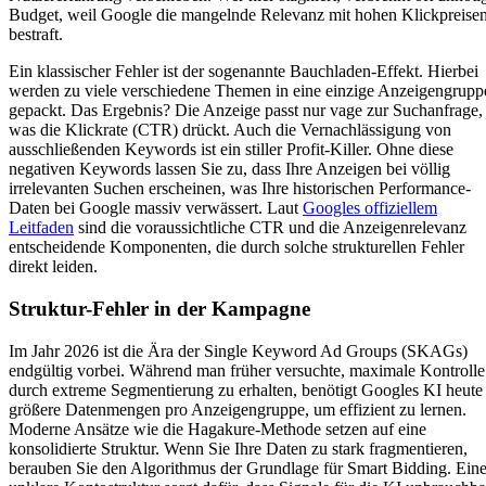
Budget, weil Google die mangelnde Relevanz mit hohen Klickpreise
bestraft.
Ein klassischer Fehler ist der sogenannte Bauchladen-Effekt. Hierbei
werden zu viele verschiedene Themen in eine einzige Anzeigengrupp
gepackt. Das Ergebnis? Die Anzeige passt nur vage zur Suchanfrage,
was die Klickrate (CTR) drückt. Auch die Vernachlässigung von
ausschließenden Keywords ist ein stiller Profit-Killer. Ohne diese
negativen Keywords lassen Sie zu, dass Ihre Anzeigen bei völlig
irrelevanten Suchen erscheinen, was Ihre historischen Performance-
Daten bei Google massiv verwässert. Laut
Googles offiziellem
Leitfaden
sind die voraussichtliche CTR und die Anzeigenrelevanz
entscheidende Komponenten, die durch solche strukturellen Fehler
direkt leiden.
Struktur-Fehler in der Kampagne
Im Jahr 2026 ist die Ära der Single Keyword Ad Groups (SKAGs)
endgültig vorbei. Während man früher versuchte, maximale Kontrolle
durch extreme Segmentierung zu erhalten, benötigt Googles KI heute
größere Datenmengen pro Anzeigengruppe, um effizient zu lernen.
Moderne Ansätze wie die Hagakure-Methode setzen auf eine
konsolidierte Struktur. Wenn Sie Ihre Daten zu stark fragmentieren,
berauben Sie den Algorithmus der Grundlage für Smart Bidding. Ein