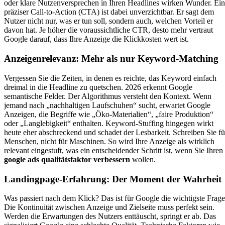
oder klare Nutzenversprechen in Ihren Headlines wirken Wunder. Ein
präziser Call-to-Action (CTA) ist dabei unverzichtbar. Er sagt dem
Nutzer nicht nur, was er tun soll, sondern auch, welchen Vorteil er
davon hat. Je höher die voraussichtliche CTR, desto mehr vertraut
Google darauf, dass Ihre Anzeige die Klickkosten wert ist.
Anzeigenrelevanz: Mehr als nur Keyword-Matching
Vergessen Sie die Zeiten, in denen es reichte, das Keyword einfach
dreimal in die Headline zu quetschen. 2026 erkennt Google
semantische Felder. Der Algorithmus versteht den Kontext. Wenn
jemand nach „nachhaltigen Laufschuhen“ sucht, erwartet Google
Anzeigen, die Begriffe wie „Öko-Materialien“, „faire Produktion“
oder „Langlebigkeit“ enthalten. Keyword-Stuffing hingegen wirkt
heute eher abschreckend und schadet der Lesbarkeit. Schreiben Sie fü
Menschen, nicht für Maschinen. So wird Ihre Anzeige als wirklich
relevant eingestuft, was ein entscheidender Schritt ist, wenn Sie Ihren
google ads qualitätsfaktor verbessern
wollen.
Landingpage-Erfahrung: Der Moment der Wahrheit
Was passiert nach dem Klick? Das ist für Google die wichtigste Frage
Die Kontinuität zwischen Anzeige und Zielseite muss perfekt sein.
Werden die Erwartungen des Nutzers enttäuscht, springt er ab. Das