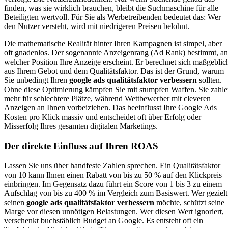
finden, was sie wirklich brauchen, bleibt die Suchmaschine für alle
Beteiligten wertvoll. Für Sie als Werbetreibenden bedeutet das: Wer
den Nutzer versteht, wird mit niedrigeren Preisen belohnt.
Die mathematische Realität hinter Ihren Kampagnen ist simpel, aber
oft gnadenlos. Der sogenannte Anzeigenrang (Ad Rank) bestimmt, an
welcher Position Ihre Anzeige erscheint. Er berechnet sich maßgeblic
aus Ihrem Gebot und dem Qualitätsfaktor. Das ist der Grund, warum
Sie unbedingt Ihren
google ads qualitätsfaktor verbessern
sollten.
Ohne diese Optimierung kämpfen Sie mit stumpfen Waffen. Sie zahl
mehr für schlechtere Plätze, während Wettbewerber mit cleveren
Anzeigen an Ihnen vorbeiziehen. Das beeinflusst Ihre Google Ads
Kosten pro Klick massiv und entscheidet oft über Erfolg oder
Misserfolg Ihres gesamten digitalen Marketings.
Der direkte Einfluss auf Ihren ROAS
Lassen Sie uns über handfeste Zahlen sprechen. Ein Qualitätsfaktor
von 10 kann Ihnen einen Rabatt von bis zu 50 % auf den Klickpreis
einbringen. Im Gegensatz dazu führt ein Score von 1 bis 3 zu einem
Aufschlag von bis zu 400 % im Vergleich zum Basiswert. Wer gezielt
seinen
google ads qualitätsfaktor verbessern
möchte, schützt seine
Marge vor diesen unnötigen Belastungen. Wer diesen Wert ignoriert,
verschenkt buchstäblich Budget an Google. Es entsteht oft ein